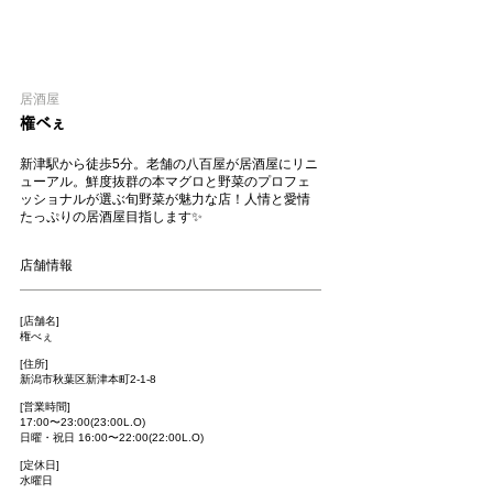
居酒屋
権べぇ
新津駅から徒歩5分。老舗の八百屋が居酒屋にリニ
ューアル。鮮度抜群の本マグロと野菜のプロフェ
ッショナルが選ぶ旬野菜が魅力な店！人情と愛情
たっぷりの居酒屋目指します✨
店舗情報
[店舗名]
権べぇ
[住所]
新潟市秋葉区新津本町2-1-8
[営業時間]
17:00〜23:00(23:00L.O)
日曜・祝日 16:00〜22:00(22:00L.O)
[定休日]
水曜日