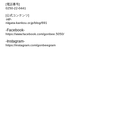
[電話番号]
0250-22-0441
[公式コンテンツ]
-HP-
niigata-kankou.or.jp/blog/691
-Facebook-
https://www.facebook.com/gonbee.5050/
-Instagram-
https://instagram.com/gonbeegram