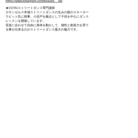
https://www.instagram.com/kosudo__sd/
★COTA/ストリートダンス専門講師
ロサンゼルス本場ストリートダンスの生みの親のスキーター
ラビット氏に師事。小須戸を拠点として子供を中心にダンス
レッスンを開催しています。
音楽に合わせて自由に身体を動かして、個性と創造力を育て
る事が出来るのがストリートダンス最大の魅力です。