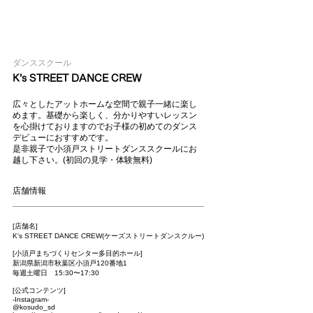
ダンススクール
K's STREET DANCE CREW
広々としたアットホームな空間で親子一緒に楽し
めます。基礎から楽しく、分かりやすいレッスン
を心掛けておりますのでお子様の初めてのダンス
デビューにおすすめです。
是非親子で小須戸ストリートダンススクールにお
越し下さい。(初回の見学・体験無料)
店舗情報
[店舗名]
K's STREET DANCE CREW(ケーズストリートダンスクルー)
[小須戸まちづくりセンター多目的ホール]
新潟県新潟市秋葉区小須戸120番地1
毎週土曜日 15:30〜17:30
[公式コンテンツ]
-Instagram-
@kosudo_sd