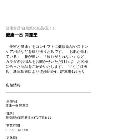
健康食品/自然派化粧品/宝くじ
健康一番 開運堂
「美容と健康」をコンセプトに健康食品やスキン
ケア用品などを取り扱うお店です。「お肌が荒れ
ている」「腰が痛い」「疲れがとれない」など、
カラダのお悩みをお聞かせいただければ、お客様
に合った商品をご紹介いたします。 宝くじ取扱
店、新津駅東口より徒歩約3分、駐車場1台あり
店舗情報
[店舗名]
健康一番 開運堂
[住所]
新潟市秋葉区新津本町2丁目8-17
[営業時間]
9：00～18：00
[定休日]