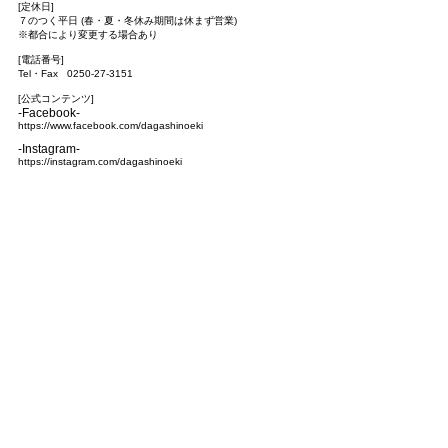
[定休日]
７のつく平日 (春・夏・冬休み期間は休まず営業)
※都合により変更する場合あり
[電話番号]
Tel・Fax
0250-27-3151
[公式コンテンツ]
-Facebook-
https://www.facebook.com/dagashinoeki
-Instagram-
https://instagram.com/dagashinoeki