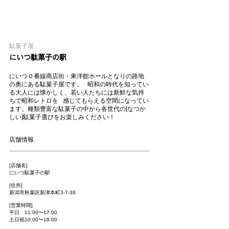
駄菓子屋
にいつ駄菓子の駅
にいつ０番線商店街・東洋館ホールとなりの路地
の奥にある駄菓子屋です。 昭和の時代を知ってい
る大人には懐かしく、若い人たちには新鮮な気持
ちで昭和レトロを 感じてもらえる空間になってい
ます。種類豊富な駄菓子の中から各世代の[なつか
しい]駄菓子選びをお楽しみください！
店舗情報
[店舗名]
にいつ駄菓子の駅
[住所]
新潟市秋葉区新津本町3-7-38
[営業時間]
平日 11:00〜17:00
土日祝10:00〜18:00