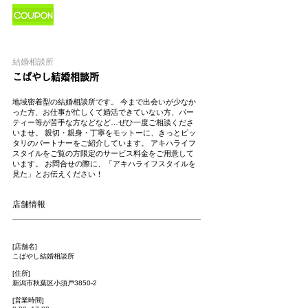
結婚相談所
こばやし結婚相談所
地域密着型の結婚相談所です。 今まで出会いが少なか
った方、お仕事が忙しくて婚活できていない方、パー
ティー等が苦手な方などなど…ぜひ一度ご相談くださ
いませ。 親切・親身・丁寧をモットーに、きっとピッ
タリのパートナーをご紹介しています。 アキハライフ
スタイルをご覧の方限定のサービス料金をご用意して
います。 お問合せの際に、「アキハライフスタイルを
見た」とお伝えください！
店舗情報
[店舗名]
こばやし結婚相談所
[住所]
新潟市秋葉区小須戸3850-2
[営業時間]