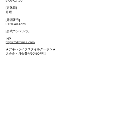
9:00~17:00
[定休日]
月曜
[電話番号]
0120-40-4669
[公式コンテンツ]
-HP-
https://kkmmaa.com/
★アキハライフスタイルクーポン★
入会金・月会費が50%OFF!!!